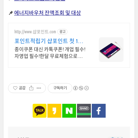
📌
에너지바우처 잔액조회 및 대상
http://www.샵포인트.com
광고
포인트적립기 샵포인트 첫 1개
월 무료
종이쿠폰 대신 카톡쿠폰! 개업 필수!
자영업 필수!한달 무료체험으로 경
험해 보세요
공감
구독하기