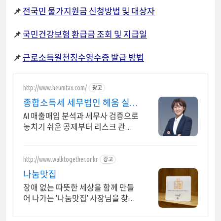
📌
전국민 물가지원금 신청방법 및 대상자
📌
국민건강보험 환급금 조회 및 지급일
📌
근로소득원천징수영수증 발급 방법
http://www.heumtax.com/
광고
종합소득세 세무법인 헤움 실시
간 카톡 상담 지원
AI 매출매입 분석과 세무사 검증으로
놓치기 쉬운 공제부터 리스크 관리
까지! 전국 30여 개 지점, 200여 명의
세무 인력 대기
http://www.walktogether.or.kr
광고
나눔맛집
장애 없는 따뜻한 세상을 함께 만들
어 나가는 '나눔맛집' 사장님을 찾습
니다